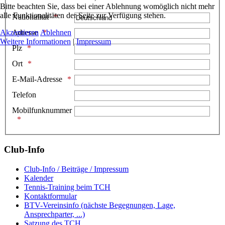
Bitte beachten Sie, dass bei einer Ablehnung womöglich nicht mehr
alle Funktionalitäten der Seite zur Verfügung stehen.
Nationalität
Akzeptieren
Ablehnen
Adresse
Weitere Informationen
|
Impressum
Plz
Ort
E-Mail-Adresse
Telefon
Mobilfunknummer
Club-Info
Club-Info / Beiträge / Impressum
Kalender
Tennis-Training beim TCH
Kontaktformular
BTV-Vereinsinfo (nächste Begegnungen, Lage,
Ansprechparter, ...)
Satzung des TCH