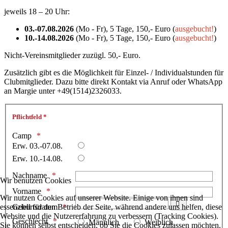
jeweils 18 – 20 Uhr:
03.-07.08.2026
(Mo - Fr), 5 Tage, 150,- Euro (
ausgebucht!
)
10.-14.08.2026
(Mo - Fr), 5 Tage, 150,- Euro (
ausgebucht!
)
Nicht-Vereinsmitglieder zuzügl. 50,- Euro.
Zusätzlich gibt es die Möglichkeit für Einzel- / Individualstunden für
Clubmitglieder. Dazu bitte direkt Kontakt via Anruf oder WhatsApp
an Margie unter +49(1514)2326033.
Pflichtfeld *
Camp
Erw. 03.-07.08.
Erw. 10.-14.08.
Nachname
Wir benutzen Cookies
Vorname
Wir nutzen Cookies auf unserer Website. Einige von ihnen sind
essenziell für den Betrieb der Seite, während andere uns helfen, diese
Geburtsdatum
Kalender öffnen
Website und die Nutzererfahrung zu verbessern (Tracking Cookies).
Geschlecht
Männlich
Weiblich
Sie können selbst entscheiden, ob Sie die Cookies zulassen möchten.