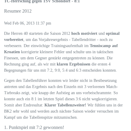
TC-Herrsching gegen TSV Schondorf - 8:1
Resumee 2012
Wed Feb 06, 2013 11:37 pm
Die Herren 40 starteten die Saison 2012
hoch motiviert
und
optimal
vorbereitet
, um das Vorjahresergebnis - Tabellendritter - noch zu
verbessern. Der einwöchige Trainingsaufenthalt im
Tenniscamp auf
Kroatien
korrigierte kleinere Fehler und schulte uns in taktischen
Finessen, um dem Gegner gestärkt entgegentreten zu können. Die
Rechnung ging auf, als wir mit
klaren Ergebnissen
die ersten 4
Begegnungen für uns mit 7:2, 9:0, 5:4 und 6:3 entscheiden konnten.
Gegen den Tabellenführer konnten wir leider nicht in Bestbesetzung
antreten und das Ergebnis nach den Einzeln mit 3 verlorenen Match-
Tiebreaks zeigt, wie knapp der Aufstieg an uns vorbeischrammte. So
konnte auch ein 8:1 im letzten Spiel dieses 3:6 nicht wegkorrigieren.
Somit aber Endresultat:
Klarer Tabellenzweiter!
Wir fühlen uns in der
BK2 sehr wohl und werden auch nächste Saison wieder versuchen im
Kampf um die Tabellenspitze mitzumischen.
1. Punktspiel mit 7:2 gewonnen!