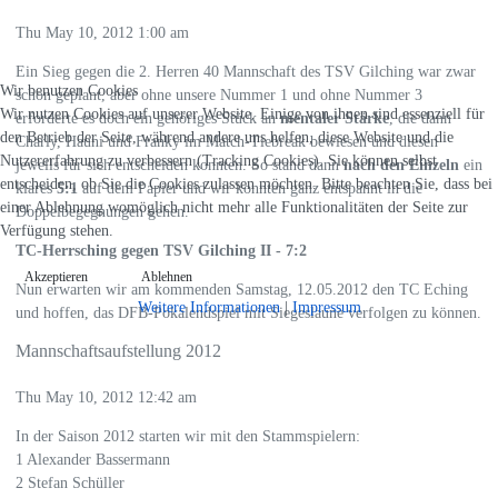
Thu May 10, 2012 1:00 am
Ein Sieg gegen die 2. Herren 40 Mannschaft des TSV Gilching war zwar
Wir benutzen Cookies
schon geplant, aber ohne unsere Nummer 1 und ohne Nummer 3
Wir nutzen Cookies auf unserer Website. Einige von ihnen sind essenziell für
erforderte es doch ein gehöriges Stück an
mentaler Stärke
, die dann
den Betrieb der Seite, während andere uns helfen, diese Website und die
Charly, Hauni und Franky im Match-Tiebreak bewiesen und diesen
Nutzererfahrung zu verbessern (Tracking Cookies). Sie können selbst
jeweils für sich entscheiden konnten. So stand dann
nach den Einzeln
ein
entscheiden, ob Sie die Cookies zulassen möchten. Bitte beachten Sie, dass bei
klares
5:1
auf dem Papier und wir konnten ganz entspannt in die
einer Ablehnung womöglich nicht mehr alle Funktionalitäten der Seite zur
Doppelbegegnungen gehen.
Verfügung stehen.
TC-Herrsching gegen TSV Gilching II - 7:2
Akzeptieren
Ablehnen
Nun erwarten wir am kommenden Samstag, 12.05.2012 den TC Eching
Weitere Informationen
|
Impressum
und hoffen, das DFB-Pokalendspiel mit Siegeslaune verfolgen zu können.
Mannschaftsaufstellung 2012
Thu May 10, 2012 12:42 am
In der Saison 2012 starten wir mit den Stammspielern:
1 Alexander Bassermann
2 Stefan Schüller