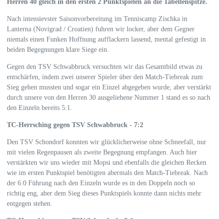
Herren 40 gleich in den ersten 2 Punktspielen an die Tabellenspitze.
Nach intensievster Saisonvorbereitung im Tenniscamp Zischka in
Lanterna (Novigrad / Croatien) fuhren wir locker, aber dem Gegner
niemals einen Funken Hoffnung aufflackern lassend, mental gefestigt in
beiden Begegnungen klare Siege ein.
Gegen den TSV Schwabbruck versuchten wir das Gesamtbild etwas zu
entschärfen, indem zwei unserer Spieler über den Match-Tiebreak zum
Sieg gehen mussten und sogar ein Einzel abgegeben wurde, aber verstärkt
durch unsere von den Herren 30 ausgeliehene Nummer 1 stand es so nach
den Einzeln bereits 5:1.
TC-Herrsching gegen TSV Schwabbruck - 7:2
Den TSV Schondorf konnten wir glücklicherweise ohne Schneefall, nur
mit vielen Regenpausen als zweite Begegnung empfangen. Auch hier
verstärkten wir uns wieder mit Mopsi und ebenfalls die gleichen Recken
wie im ersten Punktspiel benötigten abermals den Match-Tiebreak. Nach
der 6:0 Führung nach den Einzeln wurde es in den Doppeln noch so
richtig eng, aber dem Sieg dieses Punktspiels konnte dann nichts mehr
entgegen stehen.