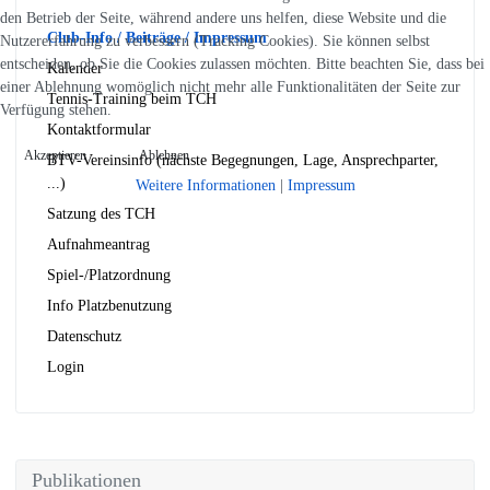
den Betrieb der Seite, während andere uns helfen, diese Website und die
Club-Info / Beiträge / Impressum
Nutzererfahrung zu verbessern (Tracking Cookies). Sie können selbst
entscheiden, ob Sie die Cookies zulassen möchten. Bitte beachten Sie, dass bei
Kalender
einer Ablehnung womöglich nicht mehr alle Funktionalitäten der Seite zur
Tennis-Training beim TCH
Verfügung stehen.
Kontaktformular
Akzeptieren
Ablehnen
BTV-Vereinsinfo (nächste Begegnungen, Lage, Ansprechparter,
...)
Weitere Informationen
|
Impressum
Satzung des TCH
Aufnahmeantrag
Spiel-/Platzordnung
Info Platzbenutzung
Datenschutz
Login
Publikationen