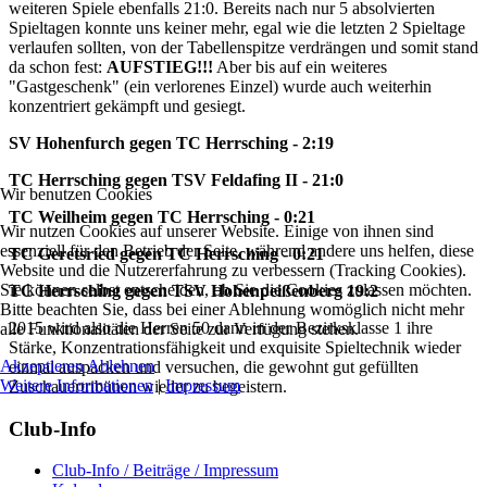
weiteren Spiele ebenfalls 21:0. Bereits nach nur 5 absolvierten
Spieltagen konnte uns keiner mehr, egal wie die letzten 2 Spieltage
verlaufen sollten, von der Tabellenspitze verdrängen und somit stand
da schon fest:
AUFSTIEG!!!
Aber bis auf ein weiteres
"Gastgeschenk" (ein verlorenes Einzel) wurde auch weiterhin
konzentriert gekämpft und gesiegt.
SV Hohenfurch gegen TC Herrsching - 2:19
TC Herrsching gegen TSV Feldafing II - 21:0
Wir benutzen Cookies
TC Weilheim gegen TC Herrsching - 0:21
Wir nutzen Cookies auf unserer Website. Einige von ihnen sind
essenziell für den Betrieb der Seite, während andere uns helfen, diese
TC Geretsried gegen TC Herrsching - 0:21
Website und die Nutzererfahrung zu verbessern (Tracking Cookies).
Sie können selbst entscheiden, ob Sie die Cookies zulassen möchten.
TC Herrsching gegen TSV Hohenpeißenberg 19:2
Bitte beachten Sie, dass bei einer Ablehnung womöglich nicht mehr
2015 wird also die Herren 50 dann in der Bezirksklasse 1 ihre
alle Funktionalitäten der Seite zur Verfügung stehen.
Stärke, Konzentrationsfähigkeit und exquisite Spieltechnik wieder
Akzeptieren
Ablehnen
einmal auspacken und versuchen, die gewohnt gut gefüllten
Weitere Informationen
|
Impressum
Zuschauertribünen wieder zu begeistern.
Club-Info
Club-Info / Beiträge / Impressum