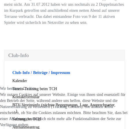
meist nicht. Am 31.07.2012 haben wir uns nochmals zu 2 Doppelmatches
im Kurpark getroffen und anschließend einen netten Abend auf unserer
Terrasse verbracht. Das dabei entstandene Foto von 9 der 11 aktiven
Spieler wird sicherlich im Netzroller zu sehen sein.
Club-Info
Club-Info / Beiträge / Impressum
Kalender
Wir benutzen Cookies
Tennis-Training beim TCH
Wir nutzen Cookies auf unserer Website. Einige von ihnen sind essenziell für
Kontaktformular
den Betrieb der Seite, während andere uns helfen, diese Website und die
BTV-Vereinsinfo (nächste Begegnungen, Lage, Ansprechparter,
Nutzererfahrung zu verbessern (Tracking Cookies). Sie können selbst
...)
entscheiden, ob Sie die Cookies zulassen möchten. Bitte beachten Sie, dass bei
einer Ablehnung womöglich nicht mehr alle Funktionalitäten der Seite zur
Satzung des TCH
Verfügung stehen.
Aufnahmeantrag