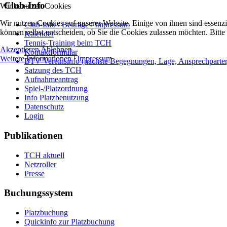
Club-Info
Wir benutzen Cookies
Wir nutzen Cookies auf unserer Website. Einige von ihnen sind essenzi
Club-Info / Beiträge / Impressum
können selbst entscheiden, ob Sie die Cookies zulassen möchten. Bitte
Kalender
Tennis-Training beim TCH
Akzeptieren
Ablehnen
Kontaktformular
Weitere Informationen
|
Impressum
BTV-Vereinsinfo (nächste Begegnungen, Lage, Ansprechparter, 
Satzung des TCH
Aufnahmeantrag
Spiel-/Platzordnung
Info Platzbenutzung
Datenschutz
Login
Publikationen
TCH aktuell
Netzroller
Presse
Buchungssystem
Platzbuchung
Quickinfo zur Platzbuchung