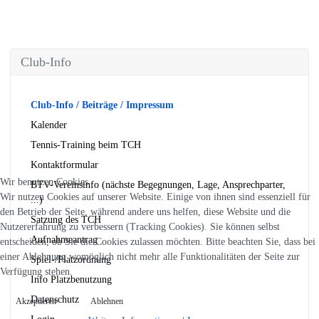
Club-Info
Club-Info / Beiträge / Impressum
Kalender
Tennis-Training beim TCH
Kontaktformular
Wir benutzen Cookies
BTV-Vereinsinfo (nächste Begegnungen, Lage, Ansprechparter,
Wir nutzen Cookies auf unserer Website. Einige von ihnen sind essenziell für
...)
den Betrieb der Seite, während andere uns helfen, diese Website und die
Satzung des TCH
Nutzererfahrung zu verbessern (Tracking Cookies). Sie können selbst
Aufnahmeantrag
entscheiden, ob Sie die Cookies zulassen möchten. Bitte beachten Sie, dass bei
einer Ablehnung womöglich nicht mehr alle Funktionalitäten der Seite zur
Spiel-/Platzordnung
Verfügung stehen.
Info Platzbenutzung
Datenschutz
Akzeptieren
Ablehnen