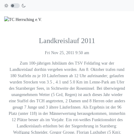
Landkreislauf 2011
Fri Nov 25, 2011 9:50 am
Zum 100-jährigen Jubiläum des TSV Feldafing war der
Landkreislauf dorthin vergeben worden. Am 8. Oktober trafen rund
180 Staffeln zu je 10 LäuferInnen ab 12 Uhr aufeinander; gelaufen
wurden Strecken von 3.5 , 4.1 und 5.0 Km im Lenne-Park am Ufer
des Starnberger Sees, in Sichtweite der Roseninsel. Bei überwiegend
unangenehmem Wetter (5 Grd, Regen) ist auch dieses Jahr wieder
eine Staffel des TCH angetreten, 2 Damen und 8 Herren oder anders
gesagt 7 Junge und 3 ältere LäuferInnen. Als Ergebnis ist der 96
Platz (unter 118) in der Männerwertung herausgekommen, immerhin
12 Plätze besser als im Vorjahr. Ein rot-weißes Funktionsshirt des
Landkreislaufs erhielten bei der Siegerehrung in Starnberg:
Wolfgang Schneider, Gregor Grosse, Florian Laxhuber (5 Km);