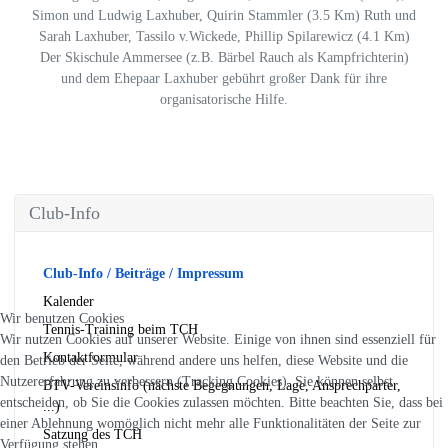
Simon und Ludwig Laxhuber, Quirin Stammler (3.5 Km) Ruth und
Sarah Laxhuber, Tassilo v.Wickede, Phillip Spilarewicz (4.1 Km)
Der Skischule Ammersee (z.B. Bärbel Rauch als Kampfrichterin)
und dem Ehepaar Laxhuber gebührt großer Dank für ihre
organisatorische Hilfe.
Club-Info
Club-Info / Beiträge / Impressum
Kalender
Wir benutzen Cookies
Tennis-Training beim TCH
Wir nutzen Cookies auf unserer Website. Einige von ihnen sind essenziell für
Kontaktformular
den Betrieb der Seite, während andere uns helfen, diese Website und die
Nutzererfahrung zu verbessern (Tracking Cookies). Sie können selbst
BTV-Vereinsinfo (nächste Begegnungen, Lage, Ansprechparter,
entscheiden, ob Sie die Cookies zulassen möchten. Bitte beachten Sie, dass bei
...)
einer Ablehnung womöglich nicht mehr alle Funktionalitäten der Seite zur
Satzung des TCH
Verfügung stehen.